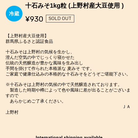
十石みそ1kg粒 (上野村産大豆使用 )
¥930
SOLD OUT
【上野村産大豆使用】
群馬県ふるさと認証食品
十石みそは上野村の気候を生かし、
澄んだ空気の中でじっくり寝かせた
伝統の天然醸造が豊かな風味を生み出し
手間を掛けて作られた本格派な 麦みそ です。
ご家庭で健康仕込みの本格的な十石みそをどうぞご堪能下さい。
※十石みそは上野村の気候の中で天然醸造されております。
製造した時期や樽によって色や風味に差が出ることがございま
すので
あらかじめご了承ください。
ＪＡ
上野村
International shipping available