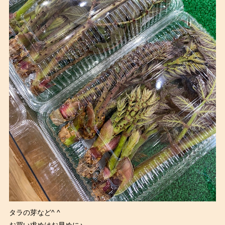
タラの芽など^ ^